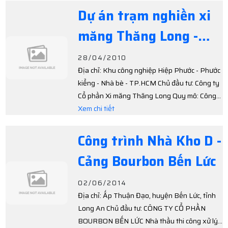
Dự án trạm nghiền xi
măng Thăng Long -
Hiệp Phước - Nhà Bè
28/04/2010
Địa chỉ: Khu công nghiệp Hiệp Phước - Phước
kiểng - Nhà bè - TP.HCM Chủ đầu tư: Công ty
Cổ phần Xi măng Thăng Long Quy mô: Công
suất 3000 tấn/ngày Nhà thầu thiết kế phần
Xem chi tiết
móng: Viện KHCN Bộ xây dựng (IBST) Nhà
thầu thi công phần móng: Công ty cổ phần
Công trình Nhà Kho D -
Đầu tư & Xây dựng nền móng Phú Sỹ Tiến độ:
Cảng Bourbon Bến Lức
5 tháng
02/06/2014
Địa chỉ: Ấp Thuận Đạo, huyện Bến Lức, tỉnh
Long An Chủ đầu tư: CÔNG TY CỔ PHẦN
BOURBON BẾN LỨC Nhà thầu thi công xử lý