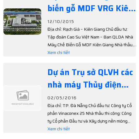
biến gỗ MDF VRG Kiên
Giang
12/10/2015
Địa chỉ: Rạch Giá – Kiên Giang Chủ đầu tư:
Tập đoàn Cao Su Việt Nam – Ban QLDA Nhà
Máy Chế Biến Gỗ MDF Kiên Giang Nhà thầu
thi công: Công ty cổ phần Đầu tư & Xây dựng
Xem chi tiết
nền móng Phú Sỹ Tiến độ thực hiện: 2014 -
2015
Dự án Trụ sở QLVH các
nhà máy Thủy điện
trên Sông Bung và
02/05/2016
Địa chỉ: TP. Đà Nẵng Chủ đầu tư: Công ty Cổ
Công ty CP Thủy điện
phần Vinaconex 25 Nhà thầu thi công: Công
A Vương- Genco 2 Tại
ty Cổ phần Đầu tư và Xây dựng nền móng
Phú Sỹ Tiến độ thực hiện: 70 ngày
Xem chi tiết
TP Đà Nẵng