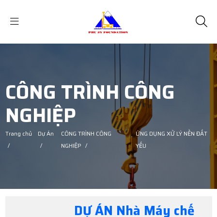
CÔNG TRÌNH CÔNG
NGHIỆP
Trang chủ
Dự Án
CÔNG TRÌNH CÔNG
ỨNG DỤNG XỬ LÝ NỀN ĐẤT
/
/
NGHIỆP
/
YẾU
DỰ ÁN Nhà Máy chế