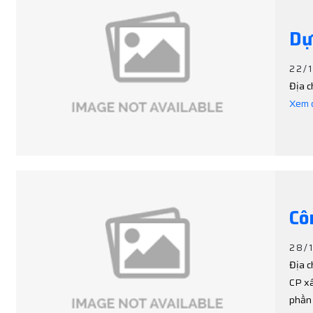
Dự
22/
Địa c
Xem c
Cô
28/
Địa c
CP xâ
phần 