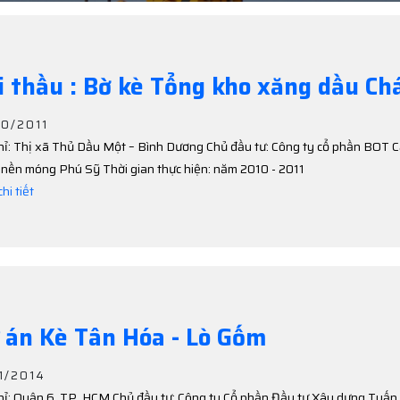
i thầu : Bờ kè Tổng kho xăng dầu C
10/2011
hỉ: Thị xã Thủ Dầu Một – Bình Dương Chủ đầu tư: Công ty cổ phần BOT 
nền móng Phú Sỹ Thời gian thực hiện: năm 2010 - 2011
hi tiết
 án Kè Tân Hóa - Lò Gốm
1/2014
hỉ: Quận 6, TP. HCM Chủ đầu tư: Công ty Cổ phần Đầu tư Xây dựng Tuấn 