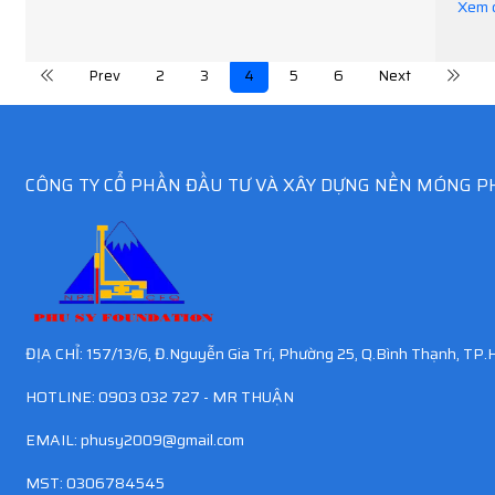
Xem c
Prev
2
3
4
5
6
Next
CÔNG TY CỔ PHẦN ĐẦU TƯ VÀ XÂY DỰNG NỀN MÓNG P
ĐỊA CHỈ: 157/13/6, Đ.Nguyễn Gia Trí, Phường 25, Q.Bình Thạnh, TP
HOTLINE: 0903 032 727 - MR THUẬN
EMAIL:
phusy2009@gmail.com
MST: 0306784545