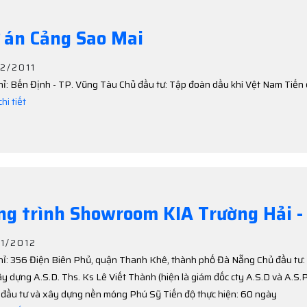
 án Cảng Sao Mai
12/2011
hỉ: Bến Định - TP. Vũng Tàu Chủ đầu tư: Tập đoàn dầu khí Vệt Nam Tiến 
hi tiết
ng trình Showroom KIA Trường Hải -
11/2012
hỉ: 356 Điện Biên Phủ, quận Thanh Khê, thành phố Đà Nẵng Chủ đầu tư:
y dựng A.S.D. Ths. Ks Lê Viết Thành (hiện là giám đốc cty A.S.D và A.S.P
đầu tư và xây dựng nền móng Phú Sỹ Tiến độ thực hiện: 60 ngày