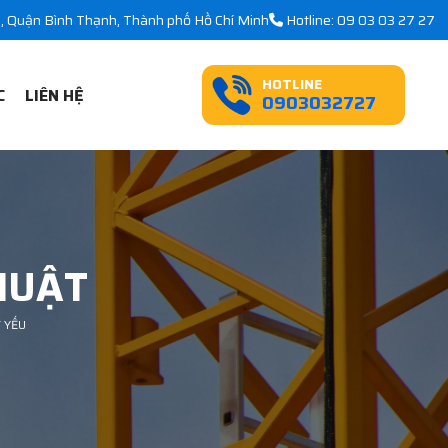
25, Quận Bình Thạnh, Thành phố Hồ Chí Minh
Hotline: 09 03 03 27 27
HOTLINE
C
LIÊN HỆ
0903032727
HUẬT
 YẾU