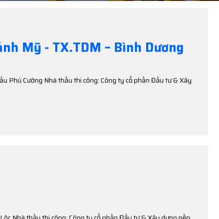
hánh Mỹ - TX.TDM – Bình Dương
Cầu Phú Cường Nhà thầu thi công: Công ty cổ phần Đầu tư & Xây
Lộc Nhà thầu thi công: Công ty cổ phần Đầu tư & Xây dựng nền