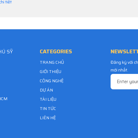
hi tiết
CATEGORIES
NEWSLET
HÚ SỸ
TRANG CHỦ
Đăng ký với ch
mới nhất.
GIỚI THIỆU
CÔNG NGHỆ
DỰ ÁN
.HCM
TÀI LIỆU
TIN TỨC
LIÊN HỆ