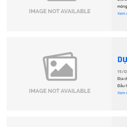
móng 
Xem c
DỰ
15/
Địa c
Đầu t
Xem c