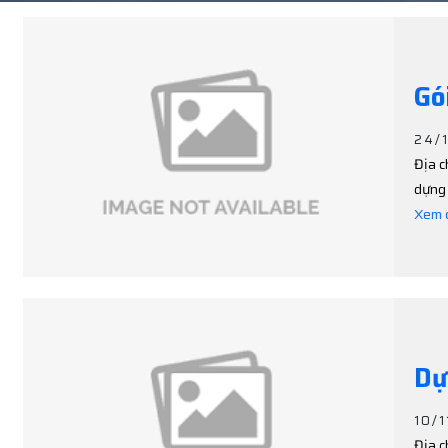
Gó
24/
Địa c
dựng 
Xem c
Dự
10/1
Địa c