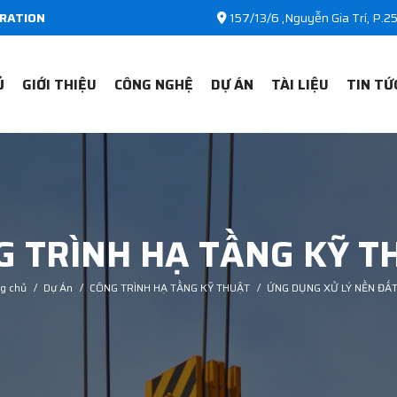
RATION
157/13/6 ,Nguyễn Gia Trí, P.
Ủ
GIỚI THIỆU
CÔNG NGHỆ
DỰ ÁN
TÀI LIỆU
TIN TỨ
G TRÌNH HẠ TẦNG KỸ T
g chủ
/
Dự Án
/
CÔNG TRÌNH HẠ TẦNG KỸ THUẬT
/
ỨNG DỤNG XỬ LÝ NỀN ĐẤT