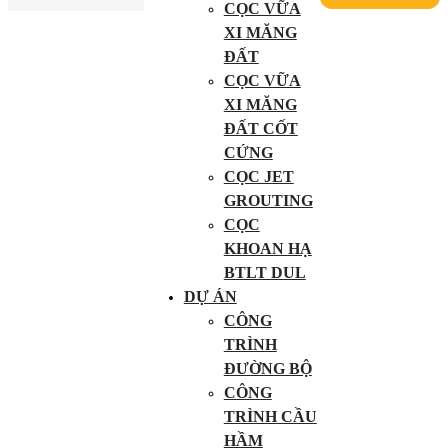
CỌC VỮA
XI MĂNG
ĐẤT
CỌC VỮA
XI MĂNG
ĐẤT CỐT
CỨNG
CỌC JET
GROUTING
CỌC
KHOAN HẠ
BTLT DUL
DỰ ÁN
CÔNG
TRÌNH
ĐƯỜNG BỘ
CÔNG
TRÌNH CẦU
HẦM