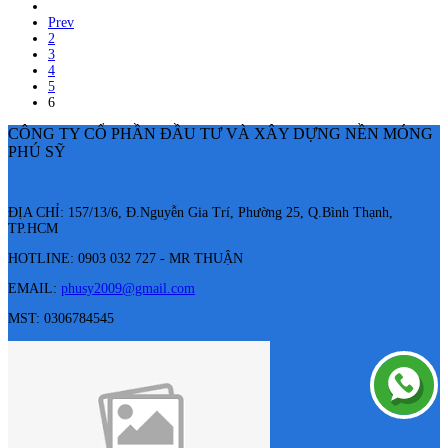
Prev
2
3
4
5
6
CÔNG TY CỔ PHẦN ĐẦU TƯ VÀ XÂY DỰNG NỀN MÓNG
PHÚ SỸ
ĐỊA CHỈ: 157/13/6, Đ.Nguyễn Gia Trí, Phường 25, Q.Bình Thạnh,
TP.HCM
HOTLINE: 0903 032 727 - MR THUẬN
EMAIL:
phusy2009@gmail.com
MST: 0306784545