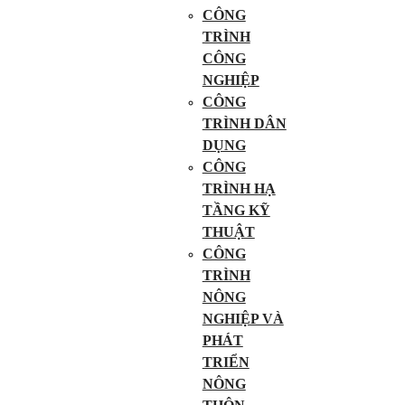
CÔNG
TRÌNH
CÔNG
NGHIỆP
CÔNG
TRÌNH DÂN
DỤNG
CÔNG
TRÌNH HẠ
TẦNG KỸ
THUẬT
CÔNG
TRÌNH
NÔNG
NGHIỆP VÀ
PHÁT
TRIỂN
NÔNG