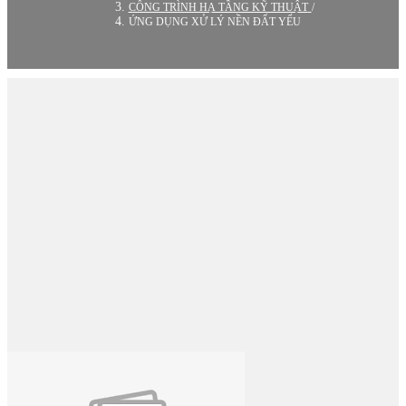
CÔNG TRÌNH HẠ TẦNG KỸ THUẬT
/
ỨNG DỤNG XỬ LÝ NỀN ĐẤT YẾU