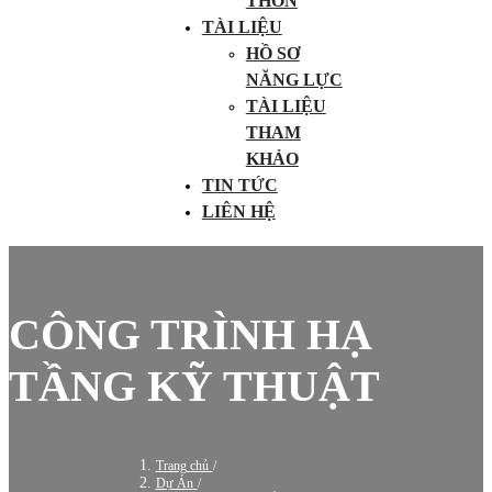
THÔN
TÀI LIỆU
HỒ SƠ
NĂNG LỰC
TÀI LIỆU
THAM
KHẢO
TIN TỨC
LIÊN HỆ
CÔNG TRÌNH HẠ
TẦNG KỸ THUẬT
Trang chủ
/
Dự Án
/