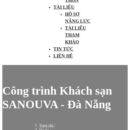
THÔN
TÀI LIỆU
HỒ SƠ
NĂNG LỰC
TÀI LIỆU
THAM
KHẢO
TIN TỨC
LIÊN HỆ
Công trình Khách sạn
SANOUVA - Đà Nẵng
Trang chủ
/
Dự Án
/