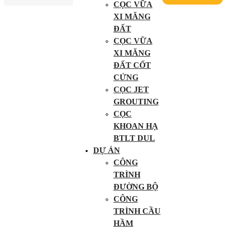
CỌC VỮA
XI MĂNG
ĐẤT
CỌC VỮA
XI MĂNG
ĐẤT CỐT
CỨNG
CỌC JET
GROUTING
CỌC
KHOAN HẠ
BTLT DUL
DỰ ÁN
CÔNG
TRÌNH
ĐƯỜNG BỘ
CÔNG
TRÌNH CẦU
HẦM