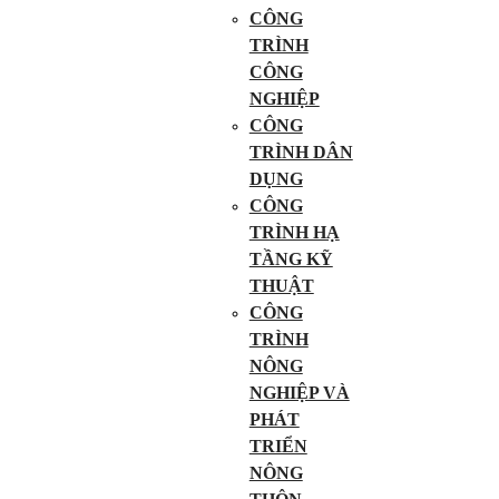
CÔNG
TRÌNH
CÔNG
NGHIỆP
CÔNG
TRÌNH DÂN
DỤNG
CÔNG
TRÌNH HẠ
TẦNG KỸ
THUẬT
CÔNG
TRÌNH
NÔNG
NGHIỆP VÀ
PHÁT
TRIỂN
NÔNG