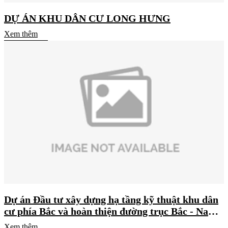
DỰ ÁN KHU DÂN CƯ LONG HƯNG
Xem thêm
Dự án Đầu tư xây dựng hạ tầng kỹ thuật khu dân
cư phía Bắc và hoàn thiện đường trục Bắc - Nam
(đoạn từ chân cầu Thủ Thiêm 1 đến đường Mai
Xem thêm