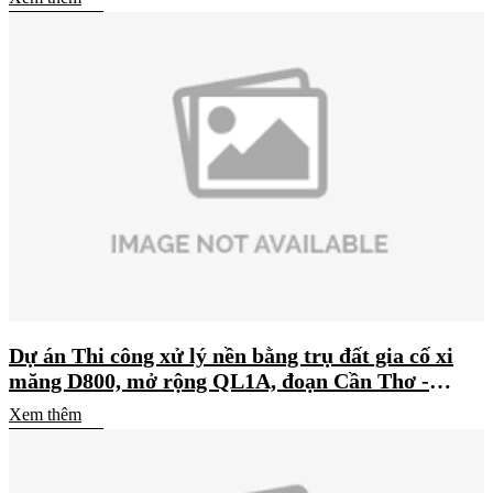
Chí Thọ)
Dự án Thi công xử lý nền bằng trụ đất gia cố xi
măng D800, mở rộng QL1A, đoạn Cần Thơ -
Phụng Hiệp
Xem thêm