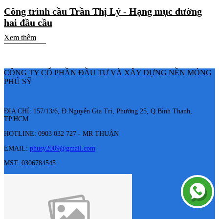
Công trình cầu Trần Thị Lý - Hạng mục đường
hai đầu cầu
Xem thêm
CÔNG TY CỔ PHẦN ĐẦU TƯ VÀ XÂY DỰNG NỀN MÓNG
PHÚ SỸ
ĐỊA CHỈ: 157/13/6, Đ.Nguyễn Gia Trí, Phường 25, Q.Bình Thạnh,
TP.HCM
HOTLINE: 0903 032 727 - MR THUẬN
EMAIL:
phusy2009@gmail.com
MST: 0306784545