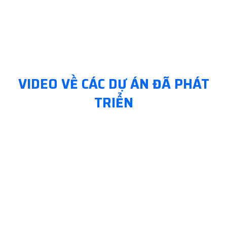
VIDEO VỀ CÁC DỰ ÁN ĐÃ PHÁT
TRIỂN
 xi măng đất tại
Thi công cọc xi măng đất
bằng máy khoan thủy lực.