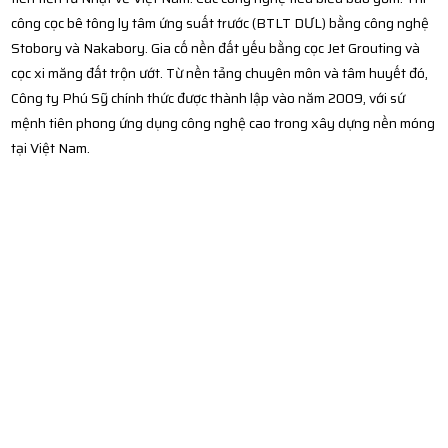
công cọc bê tông ly tâm ứng suất trước (BTLT DƯL) bằng công nghệ
Stobory và Nakabory. Gia cố nền đất yếu bằng cọc Jet Grouting và
cọc xi măng đất trộn ướt. Từ nền tảng chuyên môn và tâm huyết đó,
Công ty Phú Sỹ chính thức được thành lập vào năm 2009, với sứ
mệnh tiên phong ứng dụng công nghệ cao trong xây dựng nền móng
tại Việt Nam.