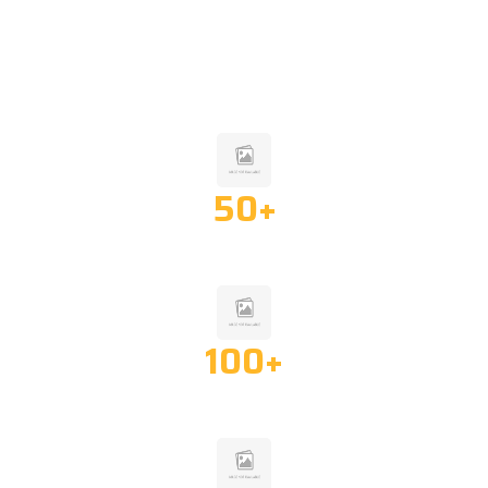
NHỮNG CON SỐ ẤN TƯỢNG
50
+
TRANG THIẾT BỊ HIỆN ĐẠI
100
+
GIẢI PHÁP LINH HOẠT