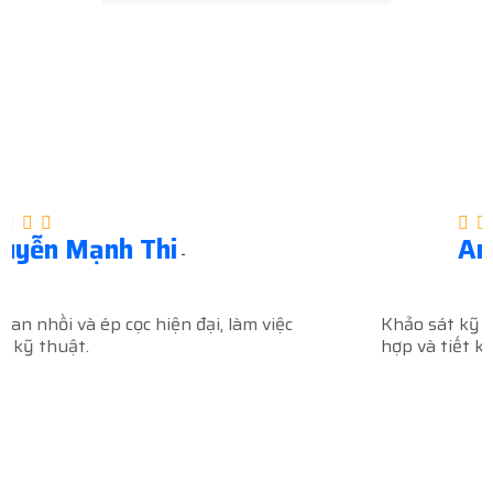
ĐÁNH GIÁ KHÁCH HÀNG
Anh Phúc
-
Khảo sát kỹ lưỡng, tư vấn phương án móng phù
hợp và tiết kiệm chi phí.”