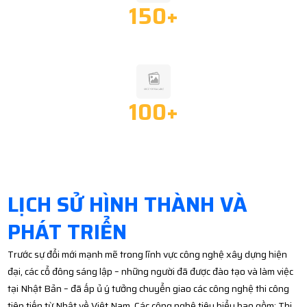
150
+
ĐỘI NGŨ NHÂN VIÊN
100
+
DỰ ÁN ĐÃ THỰC HIỆN
LỊCH SỬ HÌNH THÀNH VÀ
PHÁT TRIỂN
Trước sự đổi mới mạnh mẽ trong lĩnh vực công nghệ xây dựng hiện
đại, các cổ đông sáng lập – những người đã được đào tạo và làm việc
tại Nhật Bản – đã ấp ủ ý tưởng chuyển giao các công nghệ thi công
tiên tiến từ Nhật về Việt Nam. Các công nghệ tiêu biểu bao gồm: Thi