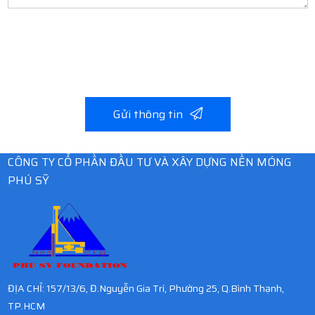
Vui lòng để lại thông tin bên dưới, đội ngũ Phú Sỹ sẽ liên hệ hỗ trợ
nhanh chóng và hoàn toàn miễn phí. Chúng tôi cam kết bảo mật
tuyệt đối thông tin của quý khách!
Gửi thông tin
CÔNG TY CỔ PHẦN ĐẦU TƯ VÀ XÂY DỰNG NỀN MÓNG
PHÚ SỸ
ĐỊA CHỈ: 157/13/6, Đ.Nguyễn Gia Trí, Phường 25, Q.Bình Thạnh,
TP.HCM