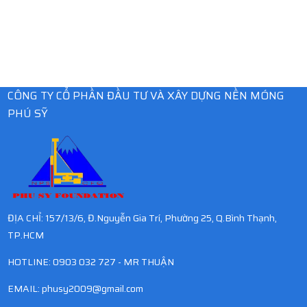
CÔNG TY CỔ PHẦN ĐẦU TƯ VÀ XÂY DỰNG NỀN MÓNG
PHÚ SỸ
ĐỊA CHỈ: 157/13/6, Đ.Nguyễn Gia Trí, Phường 25, Q.Bình Thạnh,
TP.HCM
HOTLINE: 0903 032 727 - MR THUẬN
EMAIL:
phusy2009@gmail.com