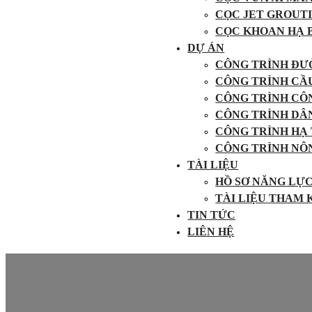
CỌC JET GROUT
CỌC KHOAN HẠ 
DỰ ÁN
CÔNG TRÌNH ĐƯ
CÔNG TRÌNH CẦ
CÔNG TRÌNH CÔ
CÔNG TRÌNH DÂ
CÔNG TRÌNH HẠ
CÔNG TRÌNH NÔ
TÀI LIỆU
HỒ SƠ NĂNG LỰ
TÀI LIỆU THAM
TIN TỨC
LIÊN HỆ