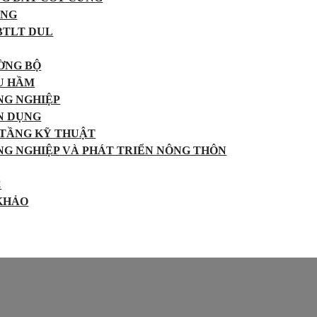
ING
BTLT DUL
ỜNG BỘ
U HẦM
NG NGHIỆP
N DỤNG
 TẦNG KỸ THUẬT
NG NGHIỆP VÀ PHÁT TRIỂN NÔNG THÔN
C
 KHẢO