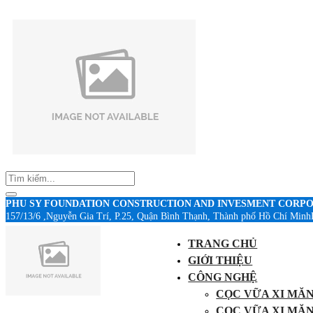
PHU SY FOUNDATION CONSTRUCTION AND INVESMENT CORP
157/13/6 ,Nguyễn Gia Trí, P.25, Quận Bình Thạnh, Thành phố Hồ Chí Minh
TRANG CHỦ
GIỚI THIỆU
CÔNG NGHỆ
CỌC VỮA XI MĂ
CỌC VỮA XI MĂ