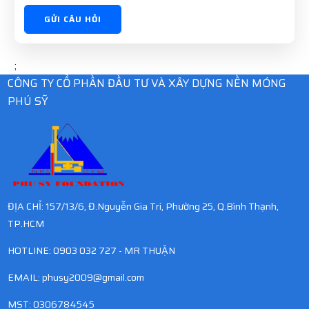
GỬI CÂU HỎI
;
CÔNG TY CỔ PHẦN ĐẦU TƯ VÀ XÂY DỰNG NỀN MÓNG
PHÚ SỸ
ĐỊA CHỈ: 157/13/6, Đ.Nguyễn Gia Trí, Phường 25, Q.Bình Thạnh,
TP.HCM
HOTLINE: 0903 032 727 - MR THUẬN
EMAIL:
phusy2009@gmail.com
MST: 0306784545